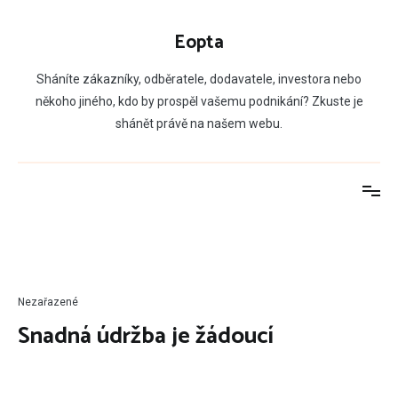
Přeskočit
na
Eopta
obsah
Sháníte zákazníky, odběratele, dodavatele, investora nebo
někoho jiného, kdo by prospěl vašemu podnikání? Zkuste je
shánět právě na našem webu.
Nezařazené
Snadná údržba je žádoucí