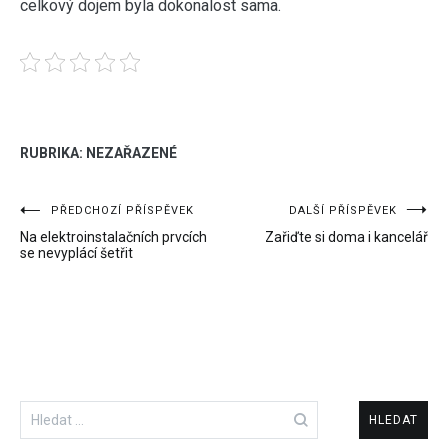
celkový dojem byla dokonalost sama.
RUBRIKA: NEZAŘAZENÉ
Navigace
PŘEDCHOZÍ PŘÍSPĚVEK
DALŠÍ PŘÍSPĚVEK
Na elektroinstalačních prvcích
Zařiďte si doma i kancelář
pro
se nevyplácí šetřit
příspěvek
Vyhledávání