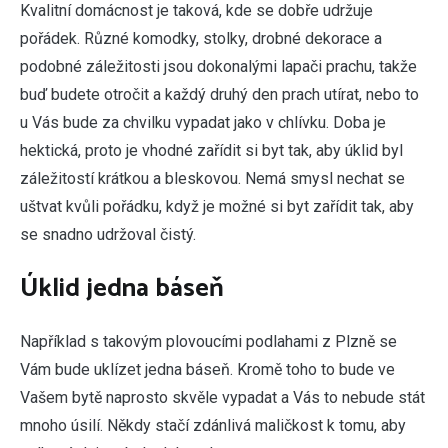
K
valitní domácnost je taková, kde se dobře udržuje
pořádek. Různé komodky, stolky, drobné dekorace a
podobné záležitosti jsou dokonalými lapači prachu, takže
buď budete otročit a každý druhý den prach utírat, nebo to
u Vás bude za chvilku vypadat jako v chlívku. Doba je
hektická, proto je vhodné zařídit si byt tak, aby úklid byl
záležitostí krátkou a bleskovou. Nemá smysl nechat se
uštvat kvůli pořádku, když je možné si byt zařídit tak, aby
se snadno udržoval čistý.
Úklid jedna báseň
Například s takovým
plovoucími podlahami z Plzně
se
Vám bude uklízet jedna báseň. Kromě toho to bude ve
Vašem bytě naprosto skvěle vypadat a Vás to nebude stát
mnoho úsilí. Někdy stačí zdánlivá maličkost k tomu, aby