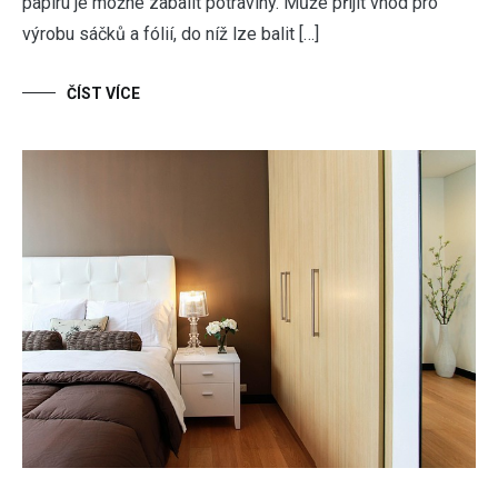
papíru je možné zabalit potraviny. Může přijít vhod pro
výrobu sáčků a fólií, do níž lze balit […]
ČÍST VÍCE