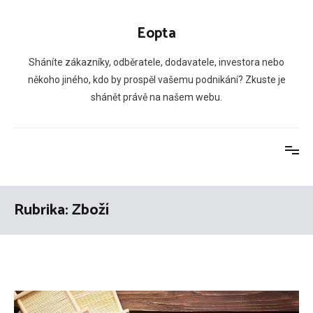
Přeskočit
na
Eopta
obsah
Sháníte zákazníky, odběratele, dodavatele, investora nebo
někoho jiného, kdo by prospěl vašemu podnikání? Zkuste je
shánět právě na našem webu.
Rubrika:
Zboží