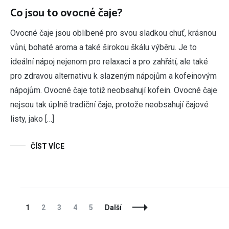
Co jsou to ovocné čaje?
Ovocné čaje jsou oblíbené pro svou sladkou chuť, krásnou
vůni, bohaté aroma a také širokou škálu výběru. Je to
ideální nápoj nejenom pro relaxaci a pro zahřátí, ale také
pro zdravou alternativu k slazeným nápojům a kofeinovým
nápojům. Ovocné čaje totiž neobsahují kofein. Ovocné čaje
nejsou tak úplně tradiční čaje, protože neobsahují čajové
listy, jako […]
ČÍST VÍCE
Navigace
Stránka
Stránka
Stránka
Stránka
Stránka
1
2
3
4
5
Další
příspěvků