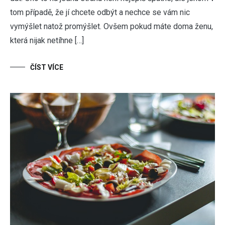
tom případě, že jí chcete odbýt a nechce se vám nic
vymýšlet natož promýšlet. Ovšem pokud máte doma ženu,
která nijak netíhne […]
ČÍST VÍCE