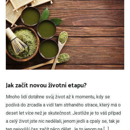
Jak začít novou životní etapu?
Mnoho lidí dotáhne svůj život až k momentu, kdy se
podívá do zrcadla a vidí tam strhaného strace, který má o
deset let více než je skutečnost. Jestliže je to váš případ
a celý život jste nic nedělali, jenom jedli a cpaly se, tak je
ten nejvyšší čas začít něco dělat. Je to jenom na […]