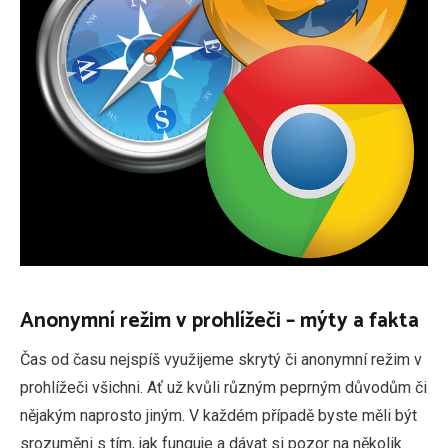
Anonymní režim v prohlížeči – mýty a fakta
Čas od času nejspíš využijeme skrytý či anonymní režim v
prohlížeči všichni. Ať už kvůli různým peprným důvodům či
nějakým naprosto jiným. V každém případě byste měli být
srozuměni s tím, jak funguje a dávat si pozor na několik