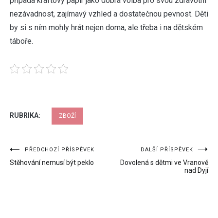
připadá kraftový papír jako dobrá volba pro svou zdravotní
nezávadnost, zajímavý vzhled a dostatečnou pevnost. Děti
by si s ním mohly hrát nejen doma, ale třeba i na dětském
táboře.
RUBRIKA:
ZBOŽÍ
Navigace
PŘEDCHOZÍ PŘÍSPĚVEK
DALŠÍ PŘÍSPĚVEK
Stěhování nemusí být peklo
Dovolená s dětmi ve Vranově
pro
nad Dyjí
příspěvek