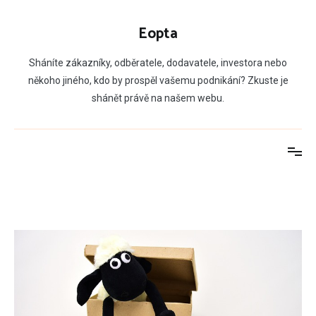
Přeskočit
na
Eopta
obsah
Sháníte zákazníky, odběratele, dodavatele, investora nebo
někoho jiného, kdo by prospěl vašemu podnikání? Zkuste je
shánět právě na našem webu.