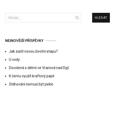
Vyhledávání
NEJNOVĚJŠÍ PŘÍSPĚVKY
Jak začít novou životní etapu?
U vody
Dovolená s dětmi ve Vranově nad Dyjí
K čemu využít kraftový papír
Stěhování nemusí být peklo