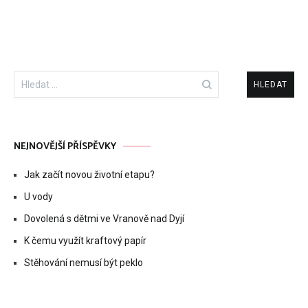
Vyhledávání
NEJNOVĚJŠÍ PŘÍSPĚVKY
Jak začít novou životní etapu?
U vody
Dovolená s dětmi ve Vranově nad Dyjí
K čemu využít kraftový papír
Stěhování nemusí být peklo