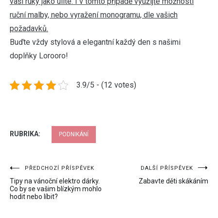
vaší ruky jako ulité. I v tomto případě využijte možnosti
ruční malby, nebo vyražení monogramu, dle vašich
požadavků.
Buďte vždy stylová a elegantní každý den s našimi
doplňky Lorooro!
3.9/5 - (12 votes)
RUBRIKA:
PODNIKÁNÍ
Navigace
PŘEDCHOZÍ PŘÍSPĚVEK
DALŠÍ PŘÍSPĚVEK
Tipy na vánoční elektro dárky.
Zabavte děti skákáním
pro
Co by se vašim blízkým mohlo
hodit nebo líbit?
příspěvek