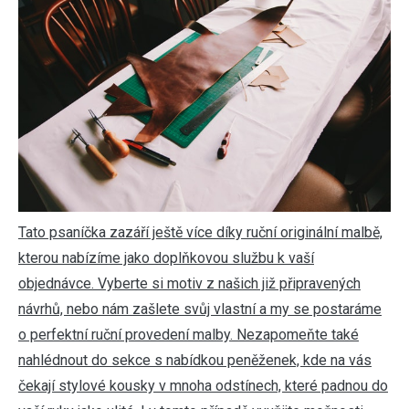
Tato psaníčka zazáří ještě více díky ruční originální malbě,
kterou nabízíme jako doplňkovou službu k vaší
objednávce. Vyberte si motiv z našich již připravených
návrhů, nebo nám zašlete svůj vlastní a my se postaráme
o perfektní ruční provedení malby. Nezapomeňte také
nahlédnout do sekce s nabídkou peněženek, kde na vás
čekají stylové kousky v mnoha odstínech, které padnou do