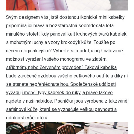
Svým designem vás jistě dostanou ikonické mini kabelky
připomínající hravá a bezstarostná sedmdesátá léta
minulého století, kdy panoval kult kruhových tvarů kabelek,
s mohutnými uchy a vzory krokodýlí kůže. Toužíte po
něčem originálnějším?
Vyberte si model, u nějž nabízíme
možnost vyražení vašeho monogramu ve zlatém,
stříbrném, nebo červeném provedení. Taková kabelka
bude zaručeně ozdobou vašeho celkového outfitu a díky ní
se stanete nepřehlédnutelnou. Společenské události
vyžadují menší typy kabelek do ruky, a právě takové
najdete v naší nabídce. Psaníčka jsou vyrobena z takzvané
safiánové kůže, která se vyznačuje velkou pevností a
odolností vůči otěru.