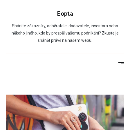
Přeskočit
na
Eopta
obsah
Sháníte zákazníky, odběratele, dodavatele, investora nebo
někoho jiného, kdo by prospěl vašemu podnikání? Zkuste je
shánět právě na našem webu.