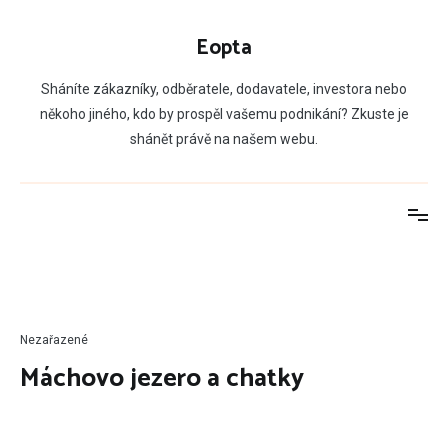
Přeskočit
na
Eopta
obsah
Sháníte zákazníky, odběratele, dodavatele, investora nebo
někoho jiného, kdo by prospěl vašemu podnikání? Zkuste je
shánět právě na našem webu.
Nezařazené
Máchovo jezero a chatky