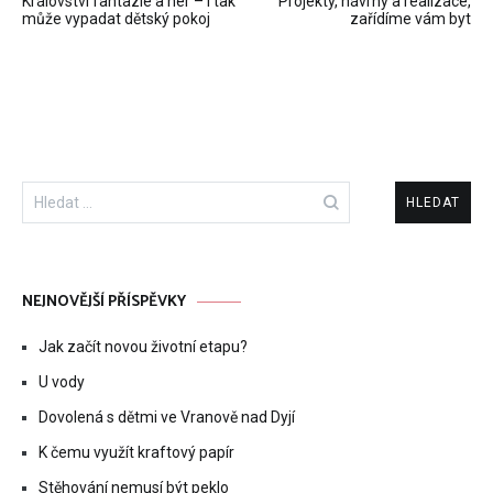
Království fantazie a her – i tak
Projekty, návrhy a realizace,
pro
může vypadat dětský pokoj
zařídíme vám byt
příspěvek
Vyhledávání
NEJNOVĚJŠÍ PŘÍSPĚVKY
Jak začít novou životní etapu?
U vody
Dovolená s dětmi ve Vranově nad Dyjí
K čemu využít kraftový papír
Stěhování nemusí být peklo