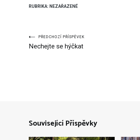
RUBRIKA: NEZAŘAZENÉ
Navigace
PŘEDCHOZÍ PŘÍSPĚVEK
Nechejte se hýčkat
pro
příspěvek
Související Příspěvky