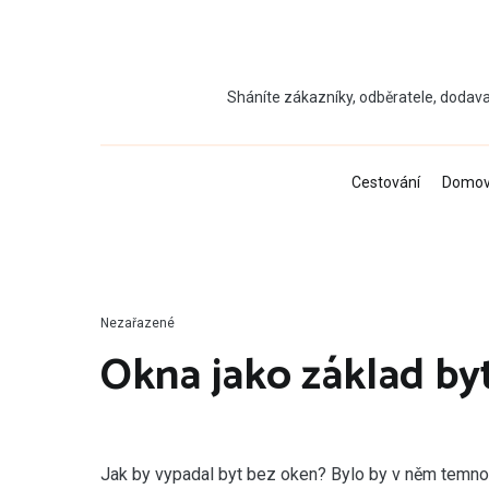
Přeskočit
na
obsah
Sháníte zákazníky, odběratele, dodava
Cestování
Domo
Nezařazené
Okna jako základ by
J
ak by vypadal byt bez oken? Bylo by v něm temno 