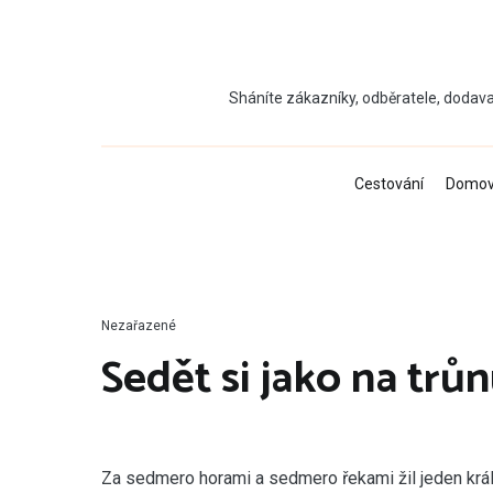
Přeskočit
na
obsah
Sháníte zákazníky, odběratele, dodava
Cestování
Domo
Nezařazené
Sedět si jako na trů
Z
a sedmero horami a sedmero řekami žil jeden král a