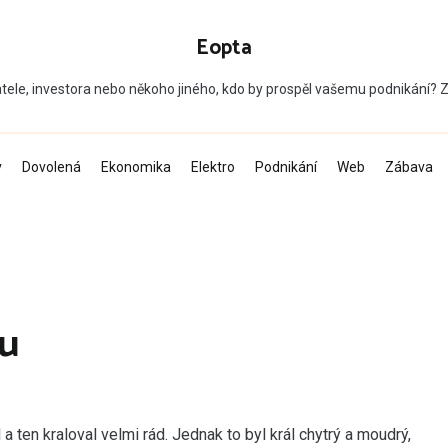
Eopta
tele, investora nebo někoho jiného, kdo by prospěl vašemu podnikání?
v
Dovolená
Ekonomika
Elektro
Podnikání
Web
Zábava
nu
 ten kraloval velmi rád. Jednak to byl král chytrý a moudrý,