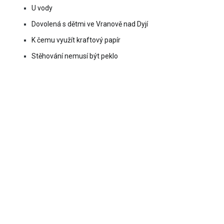
U vody
Dovolená s dětmi ve Vranově nad Dyjí
K čemu využít kraftový papír
Stěhování nemusí být peklo