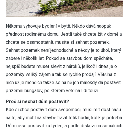
Někomu vyhovuje bydlení v bytě. Někdo dává naopak
přednost rodinnému domu. Jestli také chcete žít v domě a
chcete se osamostatnit, musíte si sehnat pozemek.
Sehnat pozemek není jednoduché a někdy je to úkol, který
zabere i několik let. Pokud se stavbou dom spěcháte,
nejspíš budete muset slevit z nároků, jelikož i dnes je o
pozemky veliký zájem a tak se rychle prodají. Většina z
nich už je menších takže se na ně jen málokdy dá postavit
přízemní bungalov, po kterém většina lidí touží.
Proč si nechat dům postavit?
Kdo si chce postavit dům svépomocí, musí mít dost času
na to, aby mohl na stavbě trávit tolik hodin, kolik je potřeba.
Dům nese postavit za týden, a podle diskuzí na sociálních