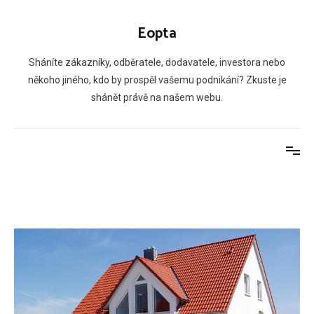
Přeskočit
na
Eopta
obsah
Sháníte zákazníky, odběratele, dodavatele, investora nebo
někoho jiného, kdo by prospěl vašemu podnikání? Zkuste je
shánět právě na našem webu.