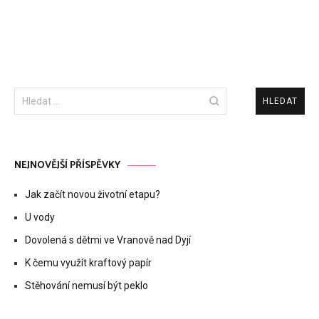
příspěvek
Vyhledávání
NEJNOVĚJŠÍ PŘÍSPĚVKY
Jak začít novou životní etapu?
U vody
Dovolená s dětmi ve Vranově nad Dyjí
K čemu využít kraftový papír
Stěhování nemusí být peklo