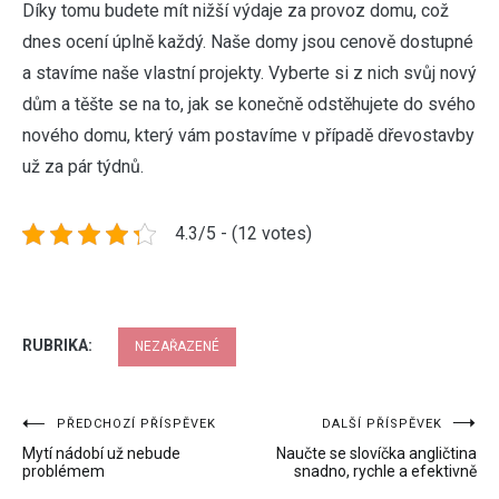
Díky tomu budete mít nižší výdaje za provoz domu, což
dnes ocení úplně každý. Naše domy jsou cenově dostupné
a stavíme naše vlastní projekty. Vyberte si z nich svůj nový
dům a těšte se na to, jak se konečně odstěhujete do svého
nového domu, který vám postavíme v případě dřevostavby
už za pár týdnů.
4.3/5 - (12 votes)
RUBRIKA:
NEZAŘAZENÉ
Navigace
PŘEDCHOZÍ PŘÍSPĚVEK
DALŠÍ PŘÍSPĚVEK
Mytí nádobí už nebude
Naučte se slovíčka angličtina
pro
problémem
snadno, rychle a efektivně