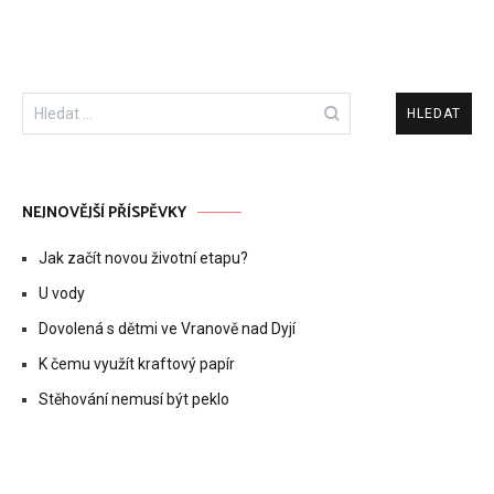
Vyhledávání
NEJNOVĚJŠÍ PŘÍSPĚVKY
Jak začít novou životní etapu?
U vody
Dovolená s dětmi ve Vranově nad Dyjí
K čemu využít kraftový papír
Stěhování nemusí být peklo