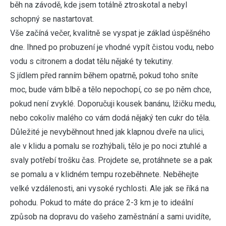
běh na závodě, kde jsem totálně ztroskotal a nebyl
schopný se nastartovat.
Vše začíná večer, kvalitně se vyspat je základ úspěšného
dne. Ihned po probuzení je vhodné vypít čistou vodu, nebo
vodu s citronem a dodat tělu nějaké ty tekutiny.
S jídlem před ranním během opatrně, pokud toho sníte
moc, bude vám blbě a tělo nepochopí, co se po něm chce,
pokud není zvyklé. Doporučuji kousek banánu, lžičku medu,
nebo cokoliv malého co vám dodá nějaký ten cukr do těla.
Důležité je nevyběhnout hned jak klapnou dveře na ulici,
ale v klidu a pomalu se rozhýbali, tělo je po noci ztuhlé a
svaly potřebí trošku čas. Projdete se, protáhnete se a pak
se pomalu a v klidném tempu rozeběhnete. Neběhejte
velké vzdálenosti, ani vysoké rychlosti. Ale jak se říká na
pohodu. Pokud to máte do práce 2-3 km je to ideální
způsob na dopravu do vašeho zaměstnání a sami uvidíte,