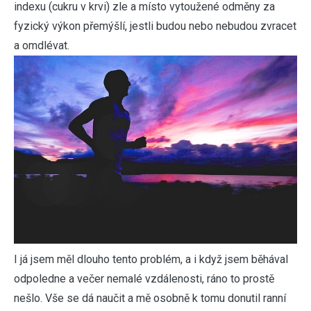
indexu (cukru v krvi) zle a místo vytoužené odměny za
fyzický výkon přemýšlí, jestli budou nebo nebudou zvracet
a omdlévat.
I já jsem měl dlouho tento problém, a i když jsem běhával
odpoledne a večer nemalé vzdálenosti, ráno to prostě
nešlo. Vše se dá naučit a mě osobně k tomu donutil ranní