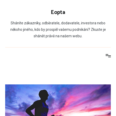
Přeskočit
na
Eopta
obsah
Sháníte zákazníky, odběratele, dodavatele, investora nebo
někoho jiného, kdo by prospěl vašemu podnikání? Zkuste je
shánět právě na našem webu.