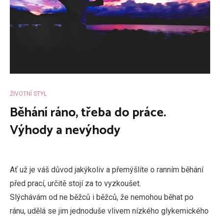
ŽIVOTNÍ STYL
Běhání ráno, třeba do práce.
Výhody a nevýhody
A
ť už je váš důvod jakýkoliv a přemýšlíte o ranním běhání
před prací, určitě stojí za to vyzkoušet.
Slýchávám od ne běžců i běžců, že nemohou běhat po
ránu, udělá se jim jednoduše vlivem nízkého glykemického