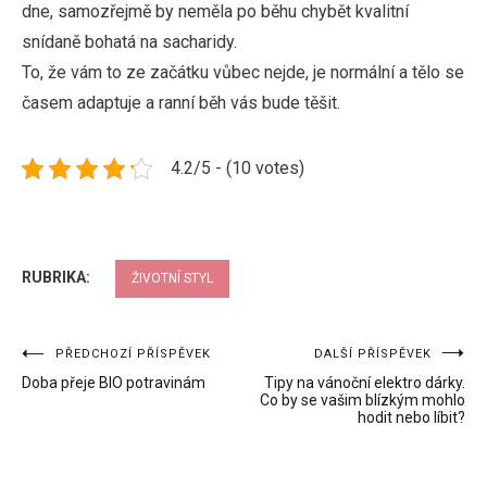
dne, samozřejmě by neměla po běhu chybět kvalitní
snídaně bohatá na sacharidy.
To, že vám to ze začátku vůbec nejde, je normální a tělo se
časem adaptuje a ranní běh vás bude těšit.
4.2/5 - (10 votes)
RUBRIKA:
ŽIVOTNÍ STYL
Navigace
PŘEDCHOZÍ PŘÍSPĚVEK
DALŠÍ PŘÍSPĚVEK
Doba přeje BIO potravinám
Tipy na vánoční elektro dárky.
pro
Co by se vašim blízkým mohlo
hodit nebo líbit?
příspěvek