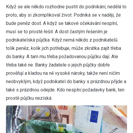
Když se ale někdo rozhodne pustit do podnikání, nedělá to
proto, aby si zkomplikoval život. Podniká se v naději, že
bude peněz dost. A když se takové očekávání nesplní,
musí se to prostě řešit. A dost častým řešením je
podnikatelská půjčka.
Když nemá někdo z podnikatelů
tolik peněz, kolik jich potřebuje, může zkrátka zajít třeba
do banky. A tam mu třeba požadovanou půjčku dají. Ale
třeba také ne. Banky žadatele o jejich půjčky dobře
prověřují a kladou na ně vysoké nároky, takže není ničím
neobvyklým, když podnikatel do banky s prázdnou přijde a
také s prázdnou odejde. Kdo nesplní požadavky bank, ten
prostě půjčku nezíská.