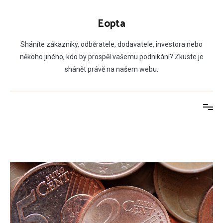
Přeskočit
na
Eopta
obsah
Sháníte zákazníky, odběratele, dodavatele, investora nebo
někoho jiného, kdo by prospěl vašemu podnikání? Zkuste je
shánět právě na našem webu.