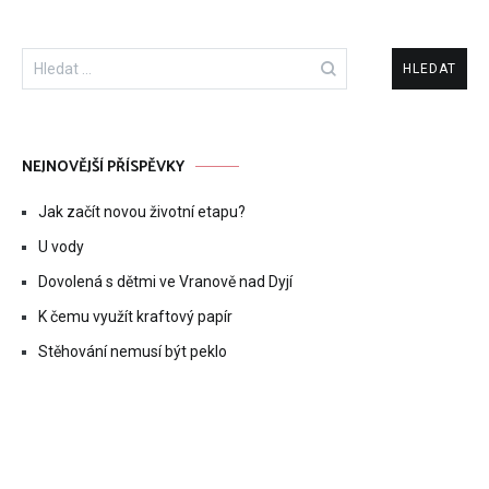
Vyhledávání
NEJNOVĚJŠÍ PŘÍSPĚVKY
Jak začít novou životní etapu?
U vody
Dovolená s dětmi ve Vranově nad Dyjí
K čemu využít kraftový papír
Stěhování nemusí být peklo