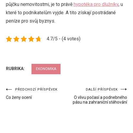
půjčku nemovitostmi, je to právě
hypotéka pro dlužníky
, u
které to podnikatelům vyjde. A tito získají postrádané
peníze pro svůj byznys.
4.7/5 - (4 votes)
RUBRIKA:
EKONOMIKA
Navigace
PŘEDCHOZÍ PŘÍSPĚVEK
DALŠÍ PŘÍSPĚVEK
Co ženy ocení
O vlivu počasí a podnebného
pro
pásu na zahraniční stěhování
příspěvek