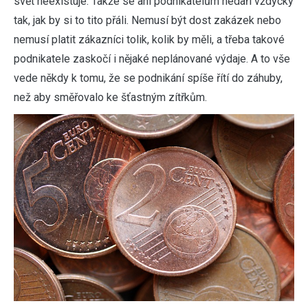
svět neexistuje. Takže se ani podnikatelům nedaří vždycky
tak, jak by si to tito přáli. Nemusí být dost zakázek nebo
nemusí platit zákazníci tolik, kolik by měli, a třeba takové
podnikatele zaskočí i nějaké neplánované výdaje. A to vše
vede někdy k tomu, že se podnikání spíše řítí do záhuby,
než aby směřovalo ke šťastným zítřkům.