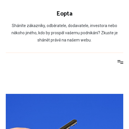
Přeskočit
na
Eopta
obsah
Sháníte zákazníky, odběratele, dodavatele, investora nebo
někoho jiného, kdo by prospěl vašemu podnikání? Zkuste je
shánět právě na našem webu.