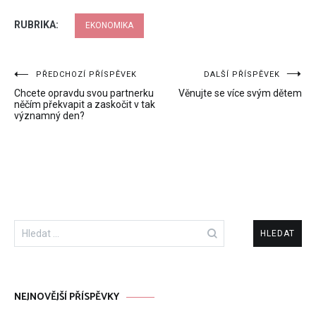
RUBRIKA:
EKONOMIKA
Navigace
PŘEDCHOZÍ PŘÍSPĚVEK
DALŠÍ PŘÍSPĚVEK
Chcete opravdu svou partnerku
Věnujte se více svým dětem
pro
něčím překvapit a zaskočit v tak
významný den?
příspěvek
Vyhledávání
NEJNOVĚJŠÍ PŘÍSPĚVKY