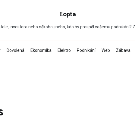
Eopta
tele, investora nebo někoho jiného, kdo by prospěl vašemu podnikání?
v
Dovolená
Ekonomika
Elektro
Podnikání
Web
Zábava
s