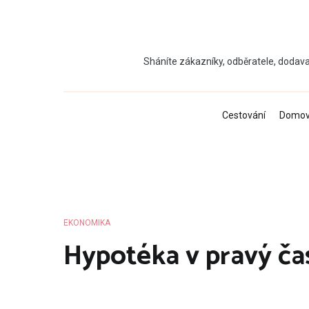
Přeskočit
na
obsah
Sháníte zákazníky, odběratele, dodava
Cestování
Domo
EKONOMIKA
Hypotéka v pravý ča