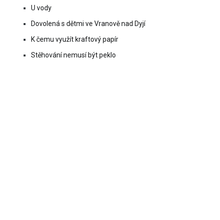
U vody
Dovolená s dětmi ve Vranově nad Dyjí
K čemu využít kraftový papír
Stěhování nemusí být peklo