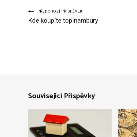
Navigace
PŘEDCHOZÍ PŘÍSPĚVEK
Kde koupíte topinambury
pro
příspěvek
Související Příspěvky