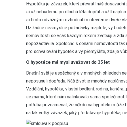
H
ypotéka je závazek, který převrátí náš dosavadní 
si už nebudeme po dlouhá léta dopřát a užít naplno
si tímto odvážným rozhodnutím otevřeme dveře vla
Už žádné nesmyslné požadavky majitele, vy budete
nemovitostí se však každým rokem zvětšují a zdá se
nepozastavila. Společně s cenami nemovitostí tak 
pro schvalování hypoték a vy přemýšlíte, zda je vů
O hypotéce má mysl uvažovat do 35 let
Dnešní svět je uspěchaný a v mnohých ohledech ne
neposunuli dopředu. Náš život je mnohdy naplánova
Vzdělání, hypotéka, vlastní bydlení, rodina, kariér
seznamu, které nám nalinkovala sama společnost. 
potřeba poznamenat, že někdo na hypotéku může být
na tak velký závazek, jaký představuje hypotéka, ne