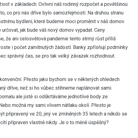
život v základech. Ovlivní náš rodinný rozpočet a povětšinou
 to, co pro nás dříve bylo samozřejmostí. Na druhou stranu
stnímu bydlení, které budeme moci proměnit v náš domov.
 určovat, jak bude váš nový domov vypadat. Ceny
, že ani celosvětová pandemie tento strmý růst příliš
roste i počet zamítnutých žádostí. Banky zpřísňují podmínky
bec správný čas, se pro tak velký závazek rozhodnout.
konvenční. Přesto jako bychom se v některých ohledech
ný dříve, než si ho vůbec stihneme naplánovat sami.
a…pomalu ale jistě si odškrtáváme jednotlivé body ze
Nebo možná my sami vlivem nátlaku okolí. Přesto je
 připravený ve 20, jiný ve zmíněných 35 letech a někdo se
cítí připraven vlastně nikdy. Je o to méně úspěšný?