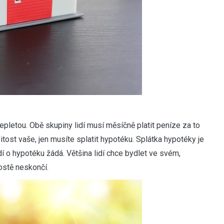
pletou. Obě skupiny lidí musí měsíčně platit peníze za to
tost vaše, jen musíte splatit hypotéku. Splátka hypotéky je
idí o hypotéku žádá. Většina lidí chce bydlet ve svém,
ostě neskončí.