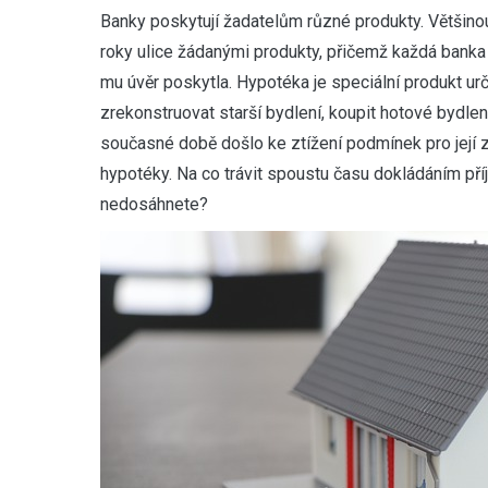
B
anky poskytují žadatelům různé produkty. Většino
roky ulice žádanými produkty, přičemž každá banka 
mu úvěr poskytla. Hypotéka je speciální produkt u
zrekonstruovat starší bydlení, koupit hotové bydlen
současné době došlo ke ztížení podmínek pro její 
hypotéky. Na co trávit spoustu času dokládáním pří
nedosáhnete?