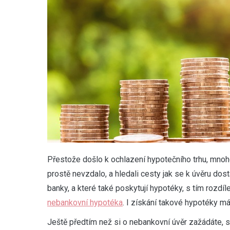
Přestože došlo k ochlazení hypotečního trhu, mnoh
prostě nevzdalo, a hledali cesty jak se k úvěru dosta
banky, a které také poskytují hypotéky, s tím rozdí
nebankovní hypotéka
. I získání takové hypotéky má
Ještě předtím než si o nebankovní úvěr zažádáte, s