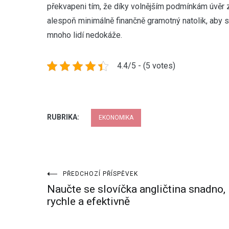
překvapeni tím, že díky volnějším podmínkám úvěr z
alespoň minimálně finančně gramotný natolik, aby s
mnoho lidí nedokáže.
4.4/5 - (5 votes)
RUBRIKA:
EKONOMIKA
Navigace
PŘEDCHOZÍ PŘÍSPĚVEK
Naučte se slovíčka angličtina snadno,
pro
rychle a efektivně