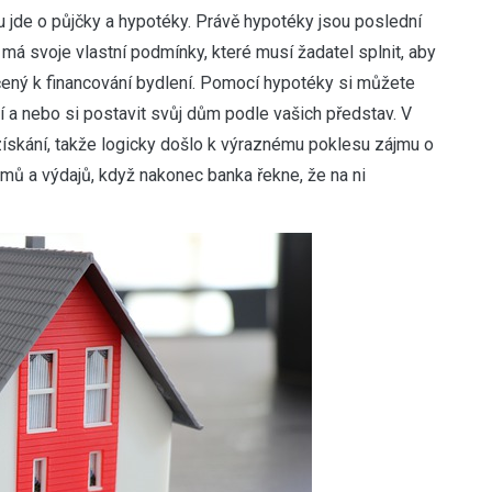
u jde o půjčky a hypotéky. Právě hypotéky jsou poslední
má svoje vlastní podmínky, které musí žadatel splnit, aby
rčený k financování bydlení. Pomocí hypotéky si můžete
í a nebo si postavit svůj dům podle vašich představ. V
získání, takže logicky došlo k výraznému poklesu zájmu o
jmů a výdajů, když nakonec banka řekne, že na ni