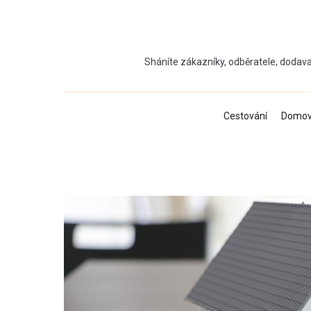
Přeskočit
na
obsah
Sháníte zákazníky, odběratele, dodava
Cestování
Domo