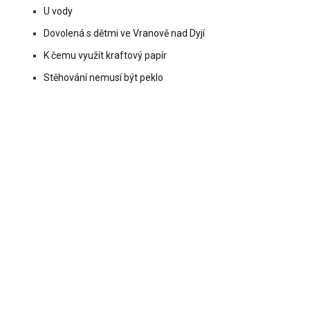
U vody
Dovolená s dětmi ve Vranově nad Dyjí
K čemu využít kraftový papír
Stěhování nemusí být peklo