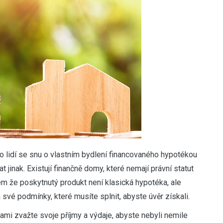
o lidí se snu o vlastním bydlení financovaného hypotékou
t jinak. Existují finančně domy, které nemají právní statut
lem že poskytnutý produkt není klasická hypotéka, ale
 své podmínky, které musíte splnit, abyste úvěr získali.
ami zvažte svoje příjmy a výdaje, abyste nebyli nemile