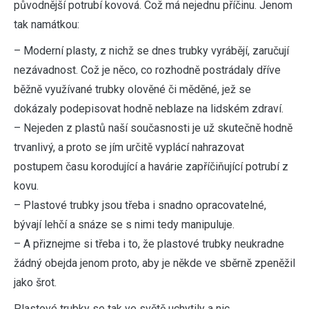
původnější potrubí kovová. Což má nejednu příčinu. Jenom
tak namátkou:
– Moderní plasty, z nichž se dnes trubky vyrábějí, zaručují
nezávadnost. Což je něco, co rozhodně postrádaly dříve
běžně využívané trubky olověné či měděné, jež se
dokázaly podepisovat hodně neblaze na lidském zdraví.
– Nejeden z plastů naší současnosti je už skutečně hodně
trvanlivý, a proto se jím určitě vyplácí nahrazovat
postupem času korodující a havárie zapříčiňující potrubí z
kovu.
– Plastové trubky jsou třeba i snadno opracovatelné,
bývají lehčí a snáze se s nimi tedy manipuluje.
– A přiznejme si třeba i to, že plastové trubky neukradne
žádný obejda jenom proto, aby je někde ve sběrně zpeněžil
jako šrot.
Plastové trubky se tak ve světě uchytily a nic