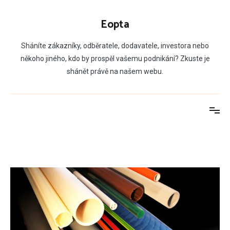
Přeskočit
na
Eopta
obsah
Sháníte zákazníky, odběratele, dodavatele, investora nebo
někoho jiného, kdo by prospěl vašemu podnikání? Zkuste je
shánět právě na našem webu.