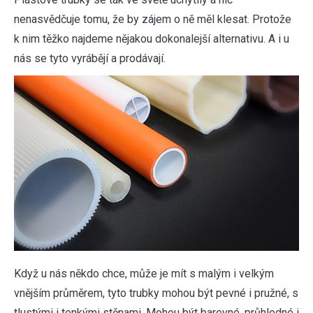
nenasvědčuje tomu, že by zájem o ně měl klesat. Protože
k nim těžko najdeme nějakou dokonalejší alternativu. A i u
nás se tyto vyrábějí a prodávají.
Když u nás někdo chce, může je mít s malým i velkým
vnějším průměrem, tyto trubky mohou být pevné i pružné, s
tlustými i tenkými stěnami. Mohou být barevné, průhledné i