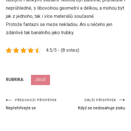
neprůhledné, s libovolnou geometrií a délkou, a mohou být
jak z jednoho, tak i více materiálů současně.
Protože fantazii se meze nekladou. Ani u něčeho jen
zdánlivě tak banálního jako trubky.
4.5/5 - (8 votes)
RUBRIKA:
ZBOŽÍ
Navigace
PŘEDCHOZÍ PŘÍSPĚVEK
DALŠÍ PŘÍSPĚVEK
Nepřehřívejte se
Když se nedosahuje zisku
pro
příspěvek