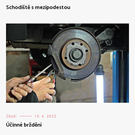
Schodiště s mezipodestou
Zboží
15. 6. 2022
Účinné brždění