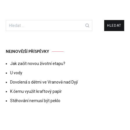
Vyhledávání
NEJNOVĚJŠÍ PŘÍSPĚVKY
Jak začít novou životní etapu?
U vody
Dovolená s dětmi ve Vranově nad Dyjí
K čemu využít kraftový papír
Stěhování nemusí být peklo