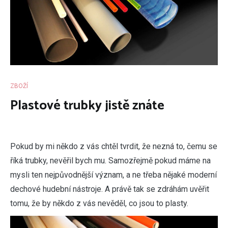
ZBOŽÍ
Plastové trubky jistě znáte
P
okud by mi někdo z vás chtěl tvrdit, že nezná to, čemu se
říká trubky, nevěřil bych mu. Samozřejmě pokud máme na
mysli ten nejpůvodnější význam, a ne třeba nějaké moderní
dechové hudební nástroje. A právě tak se zdráhám uvěřit
tomu, že by někdo z vás nevěděl, co jsou to plasty.