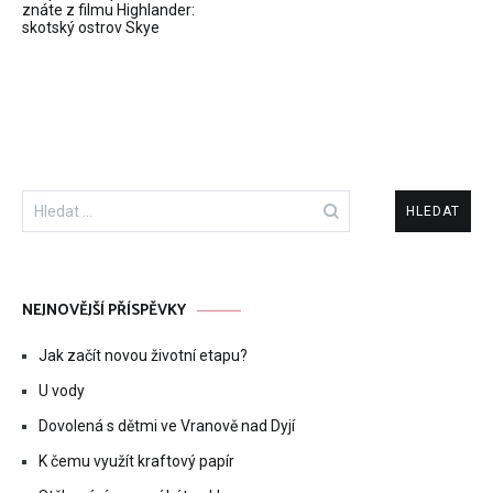
pro
znáte z filmu Highlander:
skotský ostrov Skye
příspěvek
Vyhledávání
NEJNOVĚJŠÍ PŘÍSPĚVKY
Jak začít novou životní etapu?
U vody
Dovolená s dětmi ve Vranově nad Dyjí
K čemu využít kraftový papír