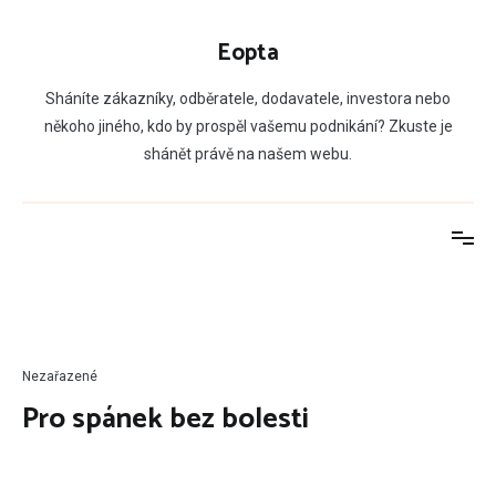
Přeskočit
na
Eopta
obsah
Sháníte zákazníky, odběratele, dodavatele, investora nebo
někoho jiného, kdo by prospěl vašemu podnikání? Zkuste je
shánět právě na našem webu.
Nezařazené
Pro spánek bez bolesti