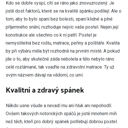
K
do se dobře vyspí, cítí se ráno jako znovuzrozený. Je
jistě dost faktorů, které se na kvalitě spánku podílejí. Ale o
tom, aby to bylo spaní bez bolesti, spaní klidné a plné
příjemného snění, rozhoduje nejvíc vaše postel. Nejen její
konstrukce ale všechno co k ní patří. Postel je
nemyslitelná bez roštu, matrace, peřiny a polštáře. Kvalita
by při výběru měla být rozhodně na prvním místě. A pokud
jde o to, aby skutečně záda nebolela a tělo nebylo ráno
celé rozlámané, tak vsaďte na
zdravotní matrace
. Ty už
svým názvem dávají na vědomí, co umí.
Kvalitní a zdravý spánek
Někdo usne všude a nevadí mu ani hluk ani nepohodlí.
Ovšem takových notorických spáčů je jistě mnohem míň
než těch, kteří pro dobrý spánek potřebují dobrou postel.