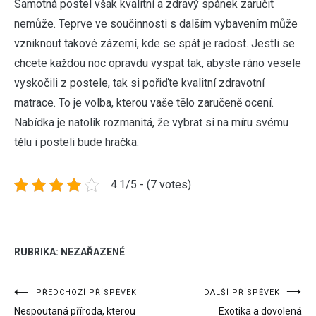
Samotná postel však kvalitní a zdravý spánek zaručit
nemůže. Teprve ve součinnosti s dalším vybavením může
vzniknout takové zázemí, kde se spát je radost. Jestli se
chcete každou noc opravdu vyspat tak, abyste ráno vesele
vyskočili z postele, tak si pořiďte kvalitní zdravotní
matrace. To je volba, kterou vaše tělo zaručeně ocení.
Nabídka je natolik rozmanitá, že vybrat si na míru svému
tělu i posteli bude hračka.
4.1/5 - (7 votes)
RUBRIKA: NEZAŘAZENÉ
Navigace
PŘEDCHOZÍ PŘÍSPĚVEK
DALŠÍ PŘÍSPĚVEK
Nespoutaná příroda, kterou
Exotika a dovolená