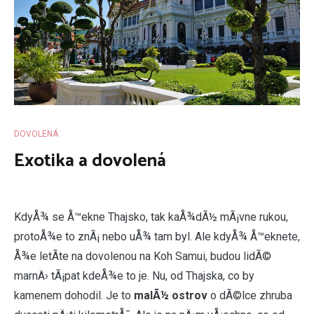
DOVOLENÁ
Exotika a dovolená
K
dyÅ¾ se Å™ekne Thajsko, tak kaÅ¾dÃ½ mÃ¡vne rukou,
protoÅ¾e to znÃ¡ nebo uÅ¾ tam byl. Ale kdyÅ¾ Å™eknete,
Å¾e letÃ­te na dovolenou na Koh Samui, budou lidÃ©
marnÄ› tÃ¡pat kdeÅ¾e to je. Nu, od Thajska, co by
kamenem dohodil. Je to
malÃ½ ostrov
o dÃ©lce zhruba