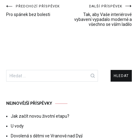
Navigace
PŘEDCHOZÍ PŘÍSPĚVEK
DALŠÍ PŘÍSPĚVEK
Pro spánek bez bolesti
Tak, aby Vaše interiérové
pro
vybavení vypadalo moderně a
všechno se vším ladilo
příspěvek
Vyhledávání
NEJNOVĚJŠÍ PŘÍSPĚVKY
Jak začít novou životní etapu?
U vody
Dovolená s dětmi ve Vranově nad Dyjí