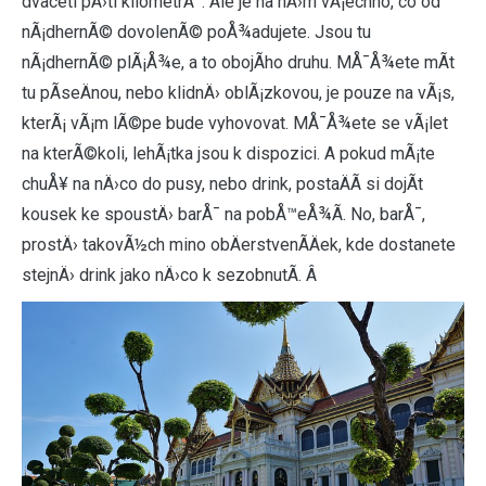
dvaceti pÄ›ti kilometrÅ¯. Ale je na nÄ›m vÅ¡echno, co od
nÃ¡dhernÃ© dovolenÃ© poÅ¾adujete. Jsou tu
nÃ¡dhernÃ© plÃ¡Å¾e, a to obojÃ­ho druhu. MÅ¯Å¾ete mÃ­t
tu pÃ­seÄnou, nebo klidnÄ› oblÃ¡zkovou, je pouze na vÃ¡s,
kterÃ¡ vÃ¡m lÃ©pe bude vyhovovat. MÅ¯Å¾ete se vÃ¡let
na kterÃ©koli, lehÃ¡tka jsou k dispozici. A pokud mÃ¡te
chuÅ¥ na nÄ›co do pusy, nebo drink, postaÄÃ­ si dojÃ­t
kousek ke spoustÄ› barÅ¯ na pobÅ™eÅ¾Ã­. No, barÅ¯,
prostÄ› takovÃ½ch mino obÄerstvenÃ­Äek, kde dostanete
stejnÄ› drink jako nÄ›co k sezobnutÃ­. Â