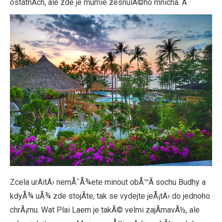
ostatnÃ­ch, ale zde je mumie zesnulÃ©ho mnicha. Â
Zcela urÄitÄ› nemÅ¯Å¾ete minout obÅ™Ã­ sochu Budhy a
kdyÅ¾ uÅ¾ zde stojÃ­te, tak se vydejte jeÅ¡tÄ› do jednoho
chrÃ¡mu. Wat Plai Laem je takÃ© velmi zajÃ­mavÃ½, ale