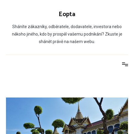
Přeskočit
na
Eopta
obsah
Sháníte zákazníky, odběratele, dodavatele, investora nebo
někoho jiného, kdo by prospěl vašemu podnikání? Zkuste je
shánět právě na našem webu.