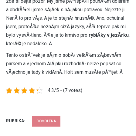
zde si dejte pozor. My jsme pÅ™ispÄ›li pouhÃ½m dolarem
a obdrÅ¾eli jsme sÃ¡Äek s nÄ›jakou potravou. Nejezte ji.
NenÃ­ to pro vÃ¡s. A je to stejnÄ› hnusnÃ©. Ano, ochutnal
jsem, protoÅ¾e neznÃ¡m cizÃ­ jazyky, aÅ¾ teprve pak mi
bylo vysvÄ›tleno, Å¾e je to krmivo pro
rybiÄky v jezÃ­rku
,
kterÃ© je nedaleko. Â
Tento ostrÅ¯vek je sÃ¡m o sobÄ› velkÃ½m zÃ¡bavnÃ­m
parkem a v jednom ÄlÃ¡nku rozhodnÄ› nelze popsat co
vÅ¡echno je tady k vidÄ›nÃ­. Holt sem musÃ­te pÅ™ijet. Â
4.3/5 - (7 votes)
RUBRIKA:
DOVOLENÁ