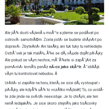
Ale jiÅ¾ dosti vÃ¡lenÃ­ u moÅ™e a jdeme se podÃ­vat po
ostrovÄ› samotnÃ©m. Zcela jistÄ› se budete shÃ¡nÄ›t po
dopravÄ›. ZbyteÄnÄ› Ani taxÃ­ky, ani tuk tuky tu nehledejte.
OstrÅ¯vek je tak malÃ½, Å¾e se dÃ¡ vÅ¡ude dojÃ­t pÄ›Å¡ky.
Ale pokud se vÃ¡m nechce, mÅ¯Å¾ete si zapÅ¯jÄit za
pomÄ›rnÄ› levnÃ½ penÃ­z
nÄ›co jako skÃºtr.
Å˜idiÄÃ¡k
vÃ¡m tu kontrolovat nebudou. Â
UrÄitÄ› si zajeÄte na horu, kterÃ¡ se sice dÃ¡ vystoupat i
pÄ›Å¡ky, ale kdyÅ¾ uÅ¾ to vozÃ­tko mÃ¡teâ€¦ To, co uvidÃ­
te zde jinde na svÄ›tÄ› neexistuje. Je to chrÃ¡m, ale ten
nenÃ­ ledajakÃ½. Je sice skoro stejnÃ½ jako tisÃ­covky