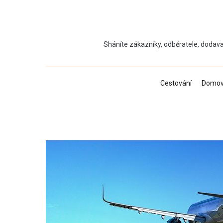
Přeskočit
na
obsah
Sháníte zákazníky, odběratele, dodava
Cestování
Domo