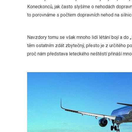
Koneckonců, jak často slyšíme o nehodách dopravníc
to porovnáme s počtem dopravních nehod na silnicíc
Navzdory tomu se však mnoho lidí létání bojí a do „l
těm ostatním zdát zbytečný, přesto je z určitého p
proč nám představa leteckého neštěstí přináší mno