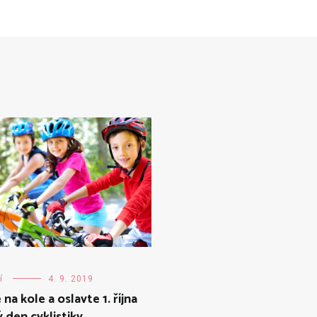
ní
4. 9. 2019
na kole a oslavte 1. října