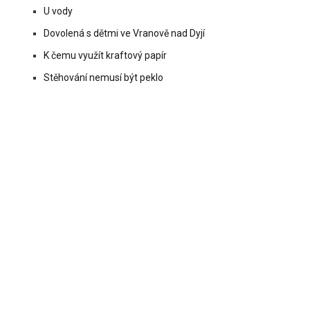
U vody
Dovolená s dětmi ve Vranově nad Dyjí
K čemu využít kraftový papír
Stěhování nemusí být peklo