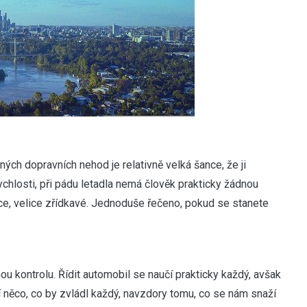
ných dopravních nehod je relativně velká šance, že ji
ychlosti, při pádu letadla nemá člověk prakticky žádnou
lice, velice zřídkavé. Jednoduše řečeno, pokud se stanete
u kontrolu. Řídit automobil se naučí prakticky každý, avšak
ní něco, co by zvládl každý, navzdory tomu, co se nám snaží