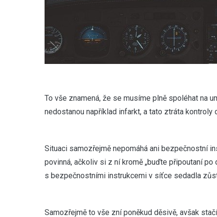
To vše znamená, že se musíme plně spoléhat na um p
nedostanou například infarkt, a tato ztráta kontroly
Situaci samozřejmě nepomáhá ani bezpečnostní ins
povinná, ačkoliv si z ní kromě „buďte připoutaní po
s bezpečnostními instrukcemi v síťce sedadla zůs
Samozřejmě to vše zní poněkud děsivě, avšak stačí 