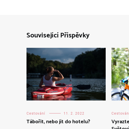
Související Příspěvky
Cestová
Cestování
11. 2. 2022
Vyrazte 
Tábořit, nebo jít do hotelu?