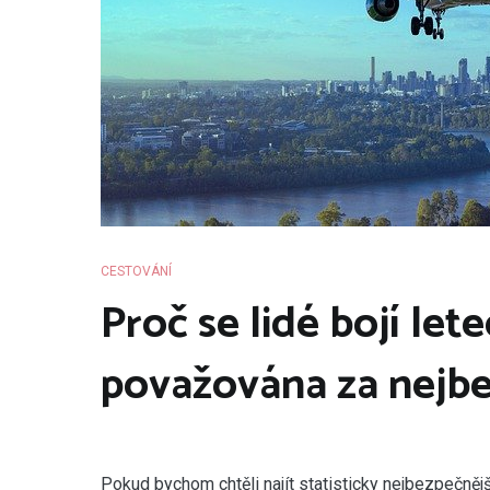
CESTOVÁNÍ
Proč se lidé bojí let
považována za nejbe
P
okud bychom chtěli najít statisticky nejbezpečněj