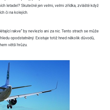
h letadel? Skutečně jen velmi, velmi zřídka, zvláště když
h či na kolejích.
étající rakve“ by nevlezlo ani za nic. Tento strach se může
ohledu opodstatněný. Existuje totiž hned několik důvodů,
hem větší hrůzu.