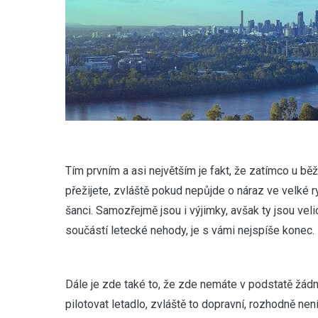
Tím prvním a asi největším je fakt, že zatímco u běž
přežijete, zvláště pokud nepůjde o náraz ve velké r
šanci. Samozřejmě jsou i výjimky, avšak ty jsou ve
součástí letecké nehody, je s vámi nejspíše konec.
Dále je zde také to, že zde nemáte v podstatě žádno
pilotovat letadlo, zvláště to dopravní, rozhodně ne