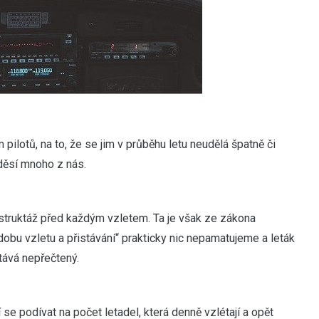
ilotů, na to, že se jim v průběhu letu neudělá špatně či
 děsí mnoho z nás.
truktáž před každým vzletem. Ta je však ze zákona
 dobu vzletu a přistávání“ prakticky nic nepamatujeme a leták
tává nepřečtený.
se podívat na počet letadel, která denně vzlétají a opět