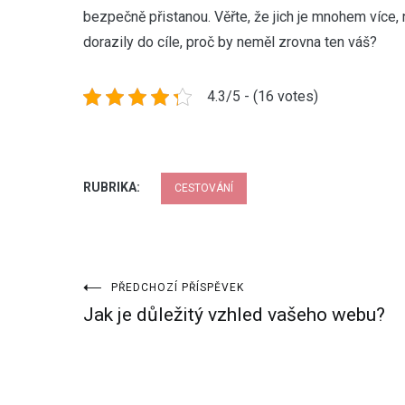
bezpečně přistanou. Věřte, že jich je mnohem více,
dorazily do cíle, proč by neměl zrovna ten váš?
4.3/5 - (16 votes)
RUBRIKA:
CESTOVÁNÍ
Navigace
PŘEDCHOZÍ PŘÍSPĚVEK
Jak je důležitý vzhled vašeho webu?
pro
příspěvek