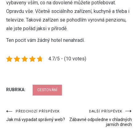
vybaveny vším, co na dovolené můžete potřebovat.
Opravdu vše. Včetně sociálního zařízení, kuchyně a třeba i
televize. Takové zařízen se pohodlím vyrovná penzionu,
ale jste pořád jaksi v přírodě.
Ten pocit vám žádný hotel nenahradí.
4.7/5 - (10 votes)
RUBRIKA:
CESTOVÁNÍ
Navigace
PŘEDCHOZÍ PŘÍSPĚVEK
DALŠÍ PŘÍSPĚVEK
Jak má vypadat správný web?
Zábavné odpoledne v chladných
pro
jarních dnech
příspěvek