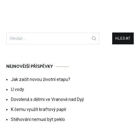
Vyhledávání
NEJNOVĚJŠÍ PŘÍSPĚVKY
Jak začít novou životní etapu?
U vody
Dovolená s dětmi ve Vranově nad Dyjí
K čemu využít kraftový papír
Stěhování nemusí být peklo