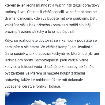
kterém je jen jedna místnost, a všichni tak zažijí opravdový
rodinný život. Chcete-li větší pohodlí, vezměte si stan se
dvěma ložnicemi, kde i vy budete mít své soukromí. Děti,
záleží na věku, bez přímého kontaktu s rodiči hlouběji
prožijí přirozené strachy a to je nutně posílí.
Když se rozhodnete ubytovat se v kempu, v podstatě se
nemusíte o nic starat. Ve většině kempů jsou kvalitní a
čisté sociálky, je k dispozici kuchyně, ve které nechybí ani
lednice pro hosty. Samozřejmostí jsou vařiče, varné
konvice a tekoucí voda. U každého kempu by také mělo
být zařízení, ve kterém si můžete koupit základní
potraviny, takže ke snídani můžete mít dokonale
vypečené, čerstvé rohlíky i koláče.