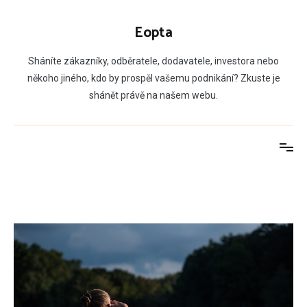
Přeskočit
na
Eopta
obsah
Sháníte zákazníky, odběratele, dodavatele, investora nebo
někoho jiného, kdo by prospěl vašemu podnikání? Zkuste je
shánět právě na našem webu.