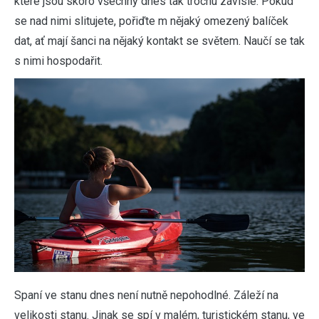
které jsou skoro všechny dnes tak trochu závislé. Pokud
se nad nimi slitujete, pořiďte m nějaký omezený balíček
dat, ať mají šanci na nějaký kontakt se světem. Naučí se tak
s nimi hospodařit.
Spaní ve stanu dnes není nutně nepohodlné. Záleží na
velikosti stanu. Jinak se spí v malém, turistickém stanu, ve