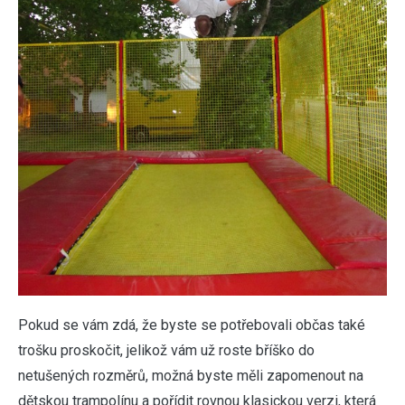
Pokud se vám zdá, že byste se potřebovali občas také
trošku proskočit, jelikož vám už roste bříško do
netušených rozměrů, možná byste měli zapomenout na
dětskou trampolínu a pořídit rovnou klasickou verzi, která