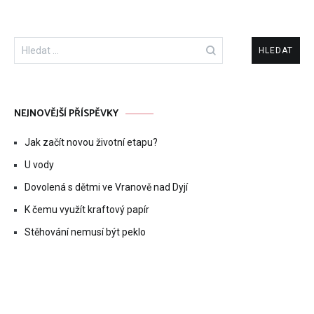
Vyhledávání
NEJNOVĚJŠÍ PŘÍSPĚVKY
Jak začít novou životní etapu?
U vody
Dovolená s dětmi ve Vranově nad Dyjí
K čemu využít kraftový papír
Stěhování nemusí být peklo