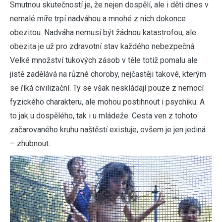
Smutnou skutečností je, že nejen dospělí, ale i děti dnes v
nemalé míře trpí nadváhou a mnohé z nich dokonce
obezitou. Nadváha nemusí být žádnou katastrofou, ale
obezita je už pro zdravotní stav každého nebezpečná.
Velké množství tukových zásob v těle totiž pomalu ale
jistě zadělává na různé choroby, nejčastěji takové, kterým
se říká civilizační. Ty se však neskládají pouze z nemocí
fyzického charakteru, ale mohou postihnout i psychiku. A
to jak u dospělého, tak i u mládeže. Cesta ven z tohoto
začarovaného kruhu naštěstí existuje, ovšem je jen jediná
– zhubnout.