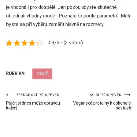
je vhodná i pro dospělé. Jen pozor, abyste skutečně
objednali vhodný model. Poznáte to podle parametrů. Měli
byste se při výběru zaměřit hlavně na rozměry.
4.3/5 - (3 votes)
RUBRIKA:
ZBOŽÍ
Navigace
PŘEDCHOZÍ PŘÍSPĚVEK
DALŠÍ PŘÍSPĚVEK
Půjčit si dnes může opravdu
Veganské proteiny k dokonalé
pro
každý
postavě
příspěvek