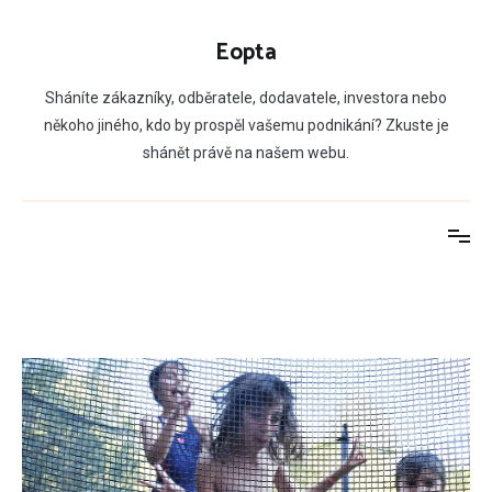
Přeskočit
na
Eopta
obsah
Sháníte zákazníky, odběratele, dodavatele, investora nebo
někoho jiného, kdo by prospěl vašemu podnikání? Zkuste je
shánět právě na našem webu.