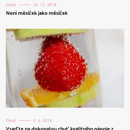
Zboží
23. 12. 2018
Není měsíček jako měsíček
Zboží
5. 6. 2018
Vsaďte na dokonalou chuť kvalitního nápoje z