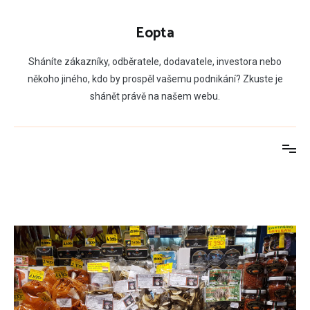
Přeskočit
na
Eopta
obsah
Sháníte zákazníky, odběratele, dodavatele, investora nebo
někoho jiného, kdo by prospěl vašemu podnikání? Zkuste je
shánět právě na našem webu.