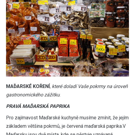
MAĎARSKÉ KOŘENÍ
,
které doladí Vaše pokrmy na úroveň
gastronomického zážitku
.
PRAVÁ MAĎARSKÁ PAPRIKA
Pro zajímavost Maďarské kuchyně musíme zmínit, že jejím
základem většina pokrmů, je červená maďarská paprika.V
Maďarsku jsou dvě místa, kde se pěstuje uznávaná