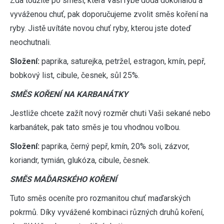
Zda toužíte po směsi, která Vaší rybě dodá dokonalou a
vyváženou chuť, pak doporučujeme zvolit směs koření na
ryby. Jistě uvítáte novou chuť ryby, kterou jste doteď
neochutnali.
Složení:
paprika, saturejka, petržel, estragon, kmín, pepř,
bobkový list, cibule, česnek, sůl 25%.
SMĚS KOŘENÍ NA KARBANÁTKY
Jestliže chcete zažít nový rozměr chuti Vaši sekané nebo
karbanátek, pak tato směs je tou vhodnou volbou.
Složení:
paprika, černý pepř, kmín, 20% soli, zázvor,
koriandr, tymián, glukóza, cibule, česnek.
SMĚS MAĎARSKÉHO KOŘENÍ
Tuto směs oceníte pro rozmanitou chuť maďarských
pokrmů. Díky vyvážené kombinaci různých druhů koření,