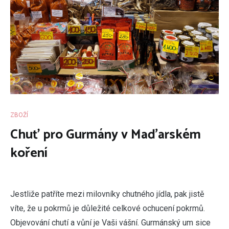
ZBOŽÍ
Chuť pro Gurmány v Maďarském
koření
J
estliže patříte mezi milovníky chutného jídla, pak jistě
víte, že u pokrmů je důležité celkové ochucení pokrmů.
Objevování chutí a vůní je Vaši vášní. Gurmánský um sice