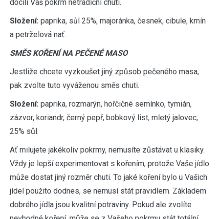
docílí Váš pokrm netradiční chuti.
Složení:
paprika, sůl 25%, majoránka, česnek, cibule, kmín
a petrželová nať.
SMĚS KOŘENÍ NA PEČENÉ MASO
Jestliže chcete vyzkoušet jiný způsob pečeného masa,
pak zvolte tuto vyváženou směs chuti.
Složení:
paprika, rozmarýn, hořčičné semínko, tymián,
zázvor, koriandr, černý pepř, bobkový list, mletý jalovec,
25% sůl.
Ať milujete jakékoliv pokrmy, nemusíte zůstávat u klasiky.
Vždy je lepší experimentovat s kořením, protože Vaše jídlo
může dostat jiný rozměr chuti. To jaké koření bylo u Vašich
jídel použito dodnes, se nemusí stát pravidlem. Základem
dobrého jídla jsou kvalitní potraviny. Pokud ale zvolíte
nevhodné koření, může se z Vašeho pokrmu stát totální