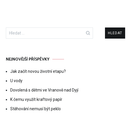
Vyhledávání
NEJNOVĚJŠÍ PŘÍSPĚVKY
Jak začít novou životní etapu?
U vody
Dovolená s dětmi ve Vranově nad Dyjí
K čemu využít kraftový papír
Stěhování nemusí být peklo