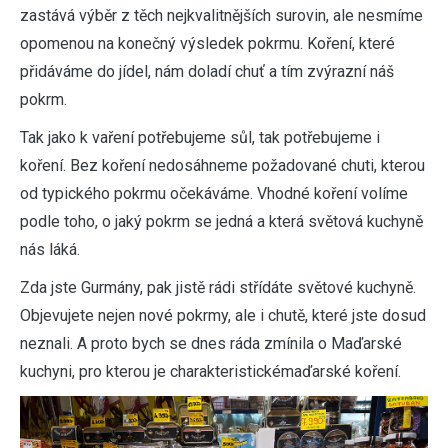
zastává výběr z těch nejkvalitnějších surovin, ale nesmíme
opomenou na konečný výsledek pokrmu. Koření, které
přidáváme do jídel, nám doladí chuť a tím zvýrazní náš
pokrm.
Tak jako k vaření potřebujeme sůl, tak potřebujeme i
koření. Bez koření nedosáhneme požadované chuti, kterou
od typického pokrmu očekáváme. Vhodné koření volíme
podle toho, o jaký pokrm se jedná a která světová kuchyně
nás láká.
Zda jste Gurmány, pak jistě rádi střídáte světové kuchyně.
Objevujete nejen nové pokrmy, ale i chutě, které jste dosud
neznali. A proto bych se dnes ráda zmínila o Maďarské
kuchyni, pro kterou je charakteristické
maďarské koření
.