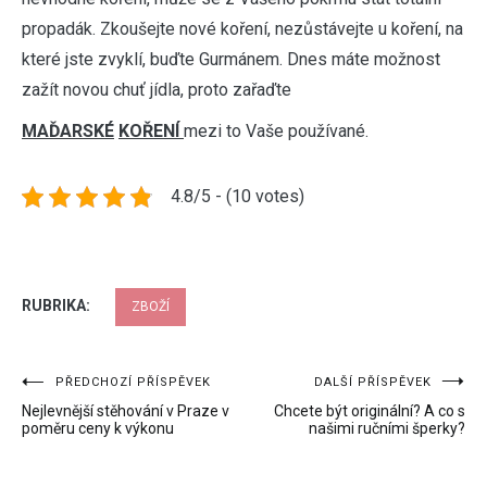
propadák. Zkoušejte nové koření, nezůstávejte u koření, na
které jste zvyklí, buďte Gurmánem. Dnes máte možnost
zažít novou chuť jídla, proto zařaďte
MAĎARSKÉ
KOŘENÍ
mezi to Vaše používané.
4.8/5 - (10 votes)
RUBRIKA:
ZBOŽÍ
Navigace
PŘEDCHOZÍ PŘÍSPĚVEK
DALŠÍ PŘÍSPĚVEK
Nejlevnější stěhování v Praze v
Chcete být originální? A co s
pro
poměru ceny k výkonu
našimi ručními šperky?
příspěvek