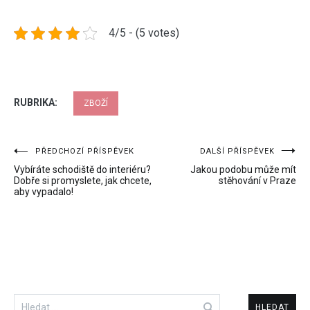
4/5 - (5 votes)
RUBRIKA:
ZBOŽÍ
Navigace
PŘEDCHOZÍ PŘÍSPĚVEK
DALŠÍ PŘÍSPĚVEK
Vybíráte schodiště do interiéru?
Jakou podobu může mít
pro
Dobře si promyslete, jak chcete,
stěhování v Praze
aby vypadalo!
příspěvek
Vyhledávání