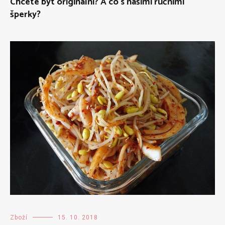
Chcete být originální? A co s našimi ručními
šperky?
Zboží
15. 10. 2018