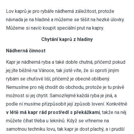
L
ov kaprů je pro rybáře nádherná záležitost, protože
návnada je na hladině a můžeme se těšit na hezké úlovky.
Můžeme si navíc koupit speciální prut na kapry.
Chytání kaprů z hladiny
Nádherná činnost
Kapr je nádherná ryba a také dobře chutná, přičemž pokud
jej jíte běžně na Vánoce, tak jistě víte, že si oproti jiným
rybám se chuťově liší, přičemž je obecně oblíbený.
Nemusíme pro něj chodit do obchodu, protože je tu právě
možnost si jej chytit. Samozřejmě každá ryba je jiná, a
podle ní musíme přizpůsobit její způsob lovení. Konkrétně
v létě má kapr rád prostředí s překážkami
, takže na něj
můžete číhat třeba u leknínů. Když se vrhneme na
samotnou techniku lovu, tak kapr je dost plachý, a i prudší