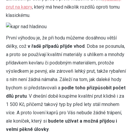
prut na kapry
, který má hned několik rozdílů oproti tomu
klasickému.
První výhodou je, že při hodu můžeme dosáhnou větší
délky, což
v řadě případů přijde vhod
. Doba se posunula,
a proto se používají kvalitní materiály s uhlíkem a mnohdy
přídavkem kevlaru či podobným materiálem, protože
výsledkem je pevný, ale zároveň lehký prut, takže rybaření
s ním není žádná námaha. Záleží na tom, jak daleké hody
bychom si představovali a
podle toho přizpůsobit počet
dílů prutu
. V dnešní době koupíme kvalitní prut klidně i za
1 500 Kč, přičemž takový typ by před lety stál mnohem
více. A proto lovení kaprů pro Vás nebude žádné trápení,
ale koníček, který si
budete užívat a možná přijdou i
velmi pěkné úlovky
.