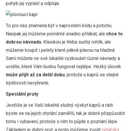
pohyb jej vyplaší a odpluje.
To pro nás znamená být v naprostém klidu a potichu.
Naopak jej můžeme poměrně snadno přilákat, ale
chce to
dobrou návnadu
. Klasikou je třeba suchý rohlík, ale
můžeme koupit i pelety které pěkně plavou na hladině.
Sami můžete ve své lokalitě vyzkoušet různé návnady a
uvidíte, které Vám budou fungovat nejlépe. Hezký úlovek
může přijít až za delší dobu
, protože u kaprů se stejně
trpělivosti nevyhnete.
Speciální pruty
Jestliže je ve Vaší lokalitě slušný výskyt kaprů a rádi
byste se na jejich chytání zaměřili, tak je dobré přizpůsobit
tomu i vybavení, protože s ním to půjde o poznání lépe.
Základem je dobrý prut, a proto můžeme zvolit
rybářský