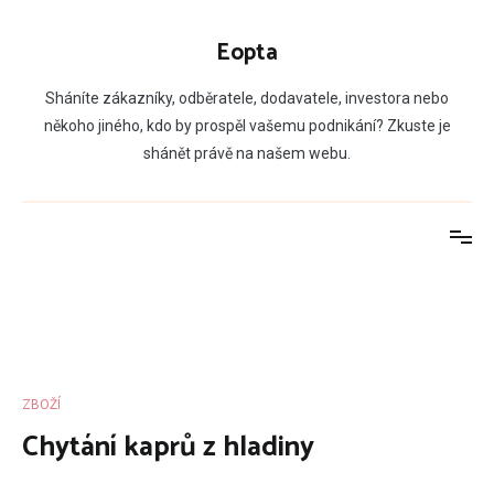
Přeskočit
na
Eopta
obsah
Sháníte zákazníky, odběratele, dodavatele, investora nebo
někoho jiného, kdo by prospěl vašemu podnikání? Zkuste je
shánět právě na našem webu.
ZBOŽÍ
Chytání kaprů z hladiny