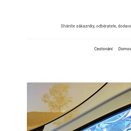
Přeskočit
na
obsah
Sháníte zákazníky, odběratele, dodava
Cestování
Domo