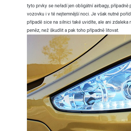
tyto prvky se neřadí jen obligátní airbagy, případně
vozovku i v té nejtemnější noci. Je však nutné pořídi
případě sice na silnici také uvidíte, ale ani zdaleka
peněz, než škudlit a pak toho případně litovat.