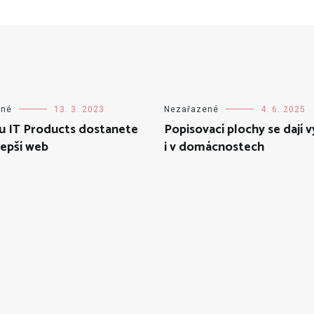
ené
13. 3. 2023
Nezařazené
4. 6. 2025
u IT Products dostanete
Popisovací plochy se dají v
lepší web
i v domácnostech