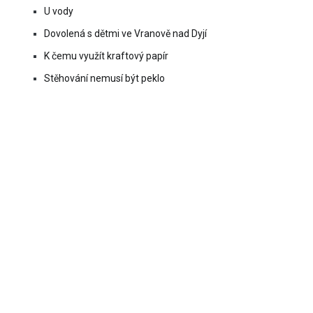
U vody
Dovolená s dětmi ve Vranově nad Dyjí
K čemu využít kraftový papír
Stěhování nemusí být peklo