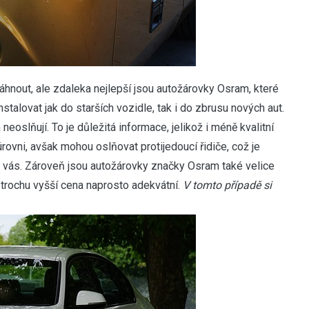
áhnout, ale zdaleka nejlepší jsou
a
utožárovky Osram
, které
stalovat jak do starších vozidle, tak i do zbrusu nových aut.
oslňují. To je důležitá informace, jelikož i méně kvalitní
úrovni, avšak mohou oslňovat protijedoucí řidiče, což je
o vás. Zároveň jsou autožárovky značky Osram také velice
h trochu vyšší cena naprosto adekvátní.
V tomto případě si