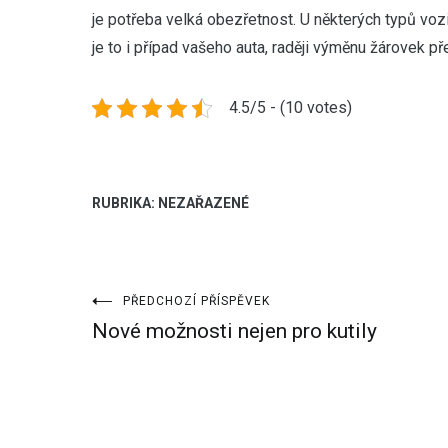
je potřeba velká obezřetnost. U některých typů vozi
je to i případ vašeho auta, raději výměnu žárovek p
4.5/5 - (10 votes)
RUBRIKA: NEZAŘAZENÉ
Navigace
PŘEDCHOZÍ PŘÍSPĚVEK
Nové možnosti nejen pro kutily
pro
příspěvek