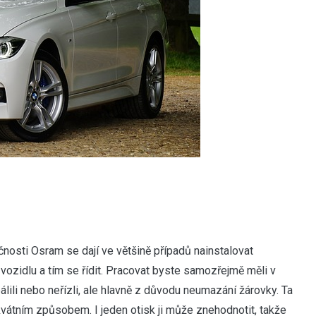
ečnosti Osram se dají ve většině případů nainstalovat
ozidlu a tím se řídit. Pracovat byste samozřejmě měli v
álili nebo neřízli, ale hlavně z důvodu neumazání žárovky. Ta
ekvátním způsobem. I jeden otisk ji může znehodnotit, takže