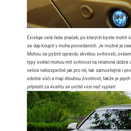
Existuje celá řada značek, po kterých byste mohli s
se dají koupit v moha provedeních. Je možné je nain
Mohou se pyšnit opravdu skvělou svítivostí, ovšem ne
typy světel mohou mít svítivost na relativně dobré 
velice nebezpečné jak pro ně, tak samozřejmě i pr
odolné vůči a mají dlouhou životnost, takže je jejic
připlatit za kvalitu se určitě více než vyplatí.