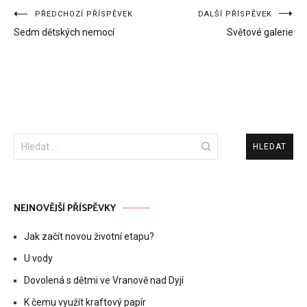
Navigace
PŘEDCHOZÍ PŘÍSPĚVEK
DALŠÍ PŘÍSPĚVEK
Sedm dětských nemocí
Světové galerie
pro
příspěvek
Vyhledávání
NEJNOVĚJŠÍ PŘÍSPĚVKY
Jak začít novou životní etapu?
U vody
Dovolená s dětmi ve Vranově nad Dyjí
K čemu využít kraftový papír