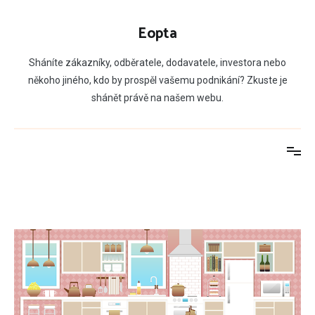
Přeskočit
na
Eopta
obsah
Sháníte zákazníky, odběratele, dodavatele, investora nebo
někoho jiného, kdo by prospěl vašemu podnikání? Zkuste je
shánět právě na našem webu.