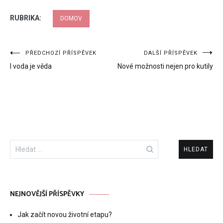
RUBRIKA:
DOMOV
Navigace
PŘEDCHOZÍ PŘÍSPĚVEK
DALŠÍ PŘÍSPĚVEK
I voda je věda
Nové možnosti nejen pro kutily
pro
příspěvek
Vyhledávání
NEJNOVĚJŠÍ PŘÍSPĚVKY
Jak začít novou životní etapu?