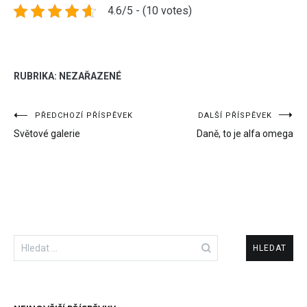
4.6/5 - (10 votes)
RUBRIKA: NEZAŘAZENÉ
Navigace
PŘEDCHOZÍ PŘÍSPĚVEK
DALŠÍ PŘÍSPĚVEK
Světové galerie
Daně, to je alfa omega
pro
příspěvek
Vyhledávání