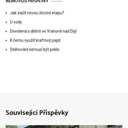
NEJNOVĚJŠÍ PŘÍSPĚVKY
Jak začít novou životní etapu?
U vody
Dovolená s dětmi ve Vranově nad Dyjí
K čemu využít kraftový papír
Stěhování nemusí být peklo
Související Příspěvky