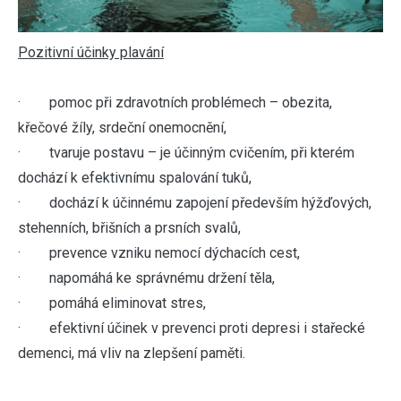
Pozitivní účinky plavání
· pomoc při zdravotních problémech – obezita,
křečové žíly, srdeční onemocnění,
· tvaruje postavu – je účinným cvičením, při kterém
dochází k efektivnímu spalování tuků,
· dochází k účinnému zapojení především hýžďových,
stehenních, břišních a prsních svalů,
· prevence vzniku nemocí dýchacích cest,
· napomáhá ke správnému držení těla,
· pomáhá eliminovat stres,
· efektivní účinek v prevenci proti depresi i stařecké
demenci, má vliv na zlepšení paměti.