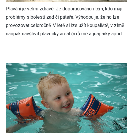
Plavání je velmi zdravé. Je doporučováno i těm, kdo mají
problémy s bolestí zad či páteře. Výhodou je, že ho lze
provozovat celoročně. V létě si lze užít koupaliště, v zimě
naopak navštívit plavecký areál či různé aquaparky apod.