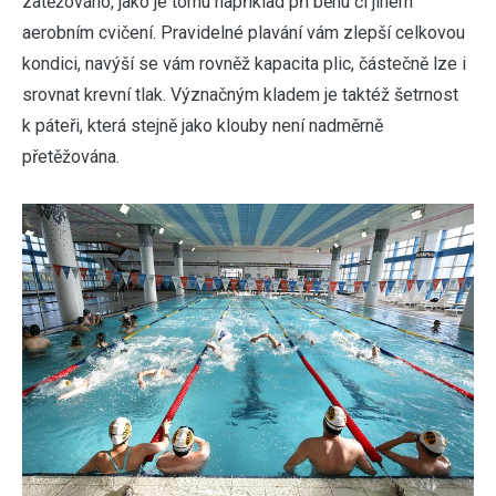
zatěžováno, jako je tomu například při běhu či jiném
aerobním cvičení. Pravidelné plavání vám zlepší celkovou
kondici, navýší se vám rovněž kapacita plic, částečně lze i
srovnat krevní tlak. Význačným kladem je taktéž šetrnost
k páteři, která stejně jako klouby není nadměrně
přetěžována.