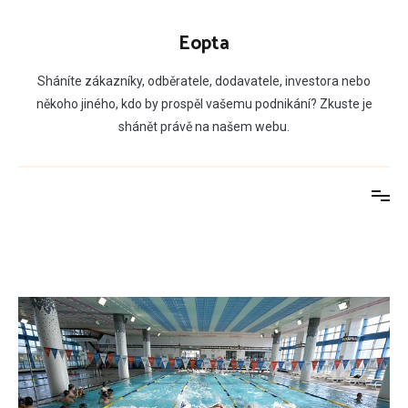
Přeskočit
na
Eopta
obsah
Sháníte zákazníky, odběratele, dodavatele, investora nebo
někoho jiného, kdo by prospěl vašemu podnikání? Zkuste je
shánět právě na našem webu.